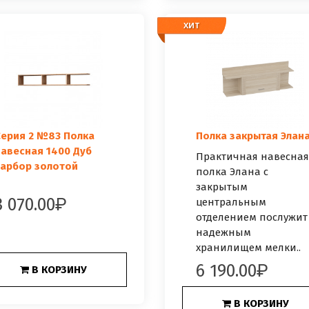
ХИТ
ХИТ
Серия 2 №83 Полка
Полка закрытая Элан
авесная 1400 Дуб
Практичная навесная
харбор золотой
полка Элана с
закрытым
3 070.00
центральным
отделением послужит
надежным
хранилищем мелки..
6 190.00
В КОРЗИНУ
В КОРЗИНУ