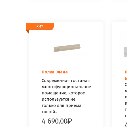
ХИТ
ХИТ
Полка Элана
П
Современная гостиная
С
многофункциональное
помещение, которое
п
используется не
и
только для приема
т
гостей..
г
4 690.00