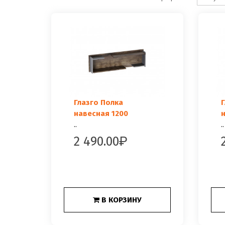
Глазго Полка
Г
навесная 1200
н
..
..
2 490.00
В КОРЗИНУ