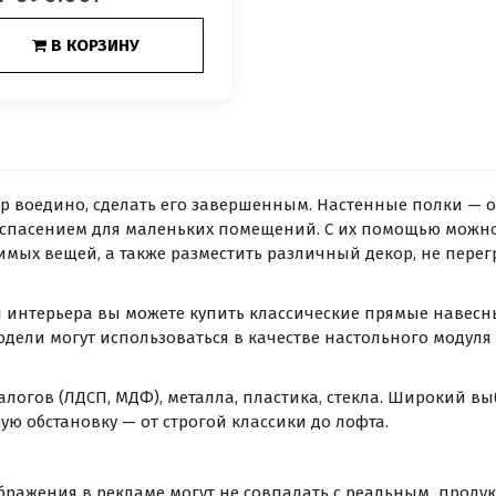
В КОРЗИНУ
 воедино, сделать его завершенным. Настенные полки — о
м спасением для маленьких помещений. С их помощью можно
мых вещей, а также разместить различный декор, не перег
и интерьера вы можете купить классические прямые навесн
дели могут использоваться в качестве настольного модуля
алогов (ЛДСП, МДФ), металла, пластика, стекла. Широкий в
ую обстановку — от строгой классики до лофта.
бражения в рекламе могут не совпадать с реальным продук