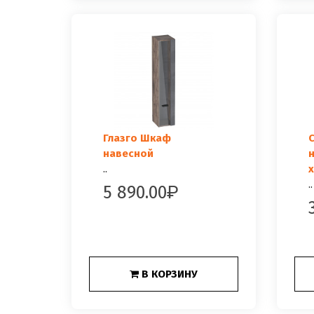
Глазго Шкаф
навесной
н
..
..
5 890.00
В КОРЗИНУ