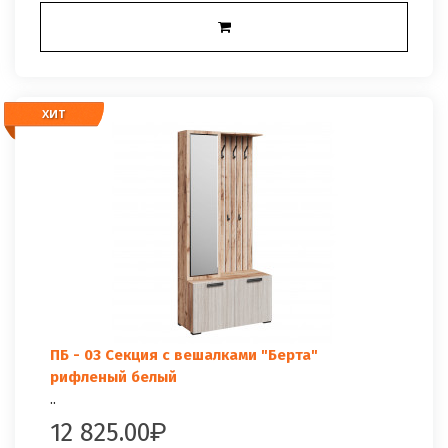
ХИТ
ХИТ
ПБ - 03 Секция с вешалками "Берта"
рифленый белый
..
12 825.00