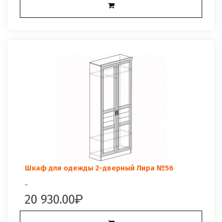
Шкаф для одежды 2-дверный Лира №56
..
20 930.00