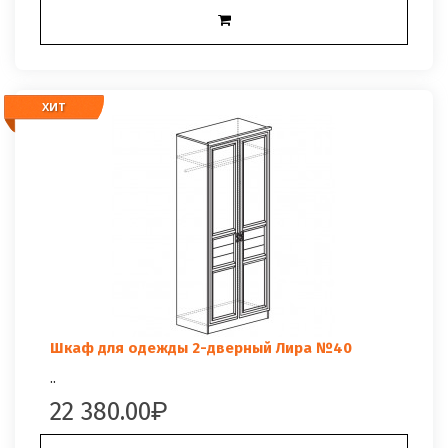
ХИТ
ХИТ
Шкаф для одежды 2-дверный Лира №40
..
22 380.00