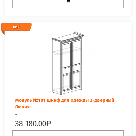
ХИТ
ХИТ
Модуль №181 Шкаф для одежды 2-дверный
Лючия
..
38 180.00