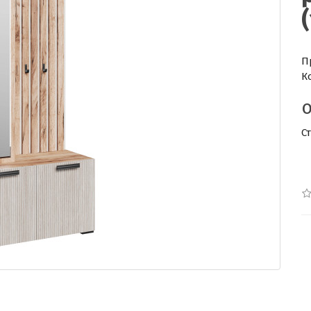
П
К
С