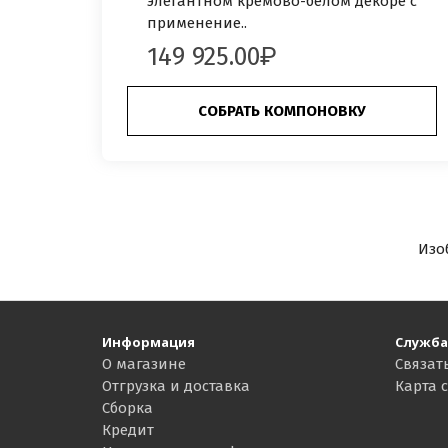
элегантном кремово-белом декоре с
применение..
149 925.00
СОБРАТЬ КОМПОНОВКУ
Изо
Информация
Служба
О магазине
Связат
Отгрузка и доставка
Карта 
Сборка
Кредит