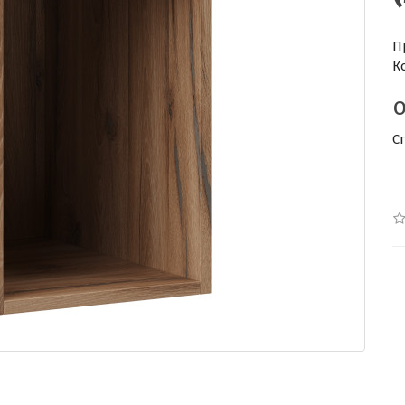
П
К
С