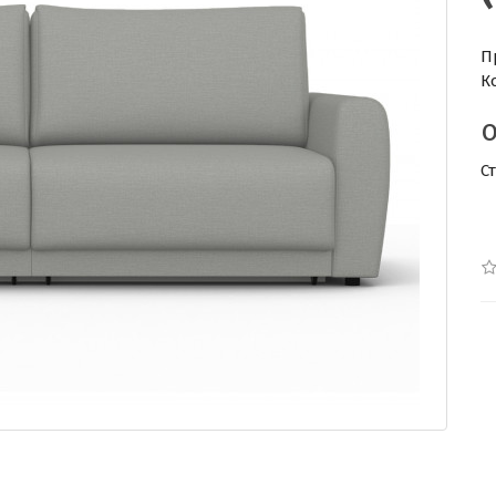
П
К
С