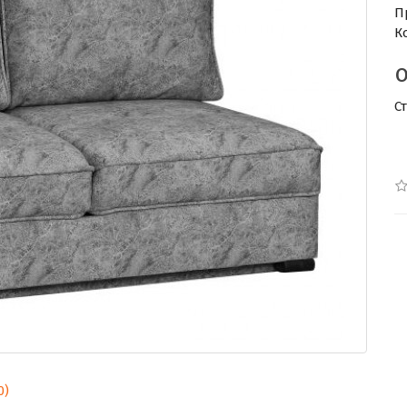
П
К
С
0)