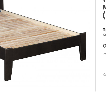
П
К
С