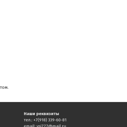
том.
Наши реквизиты
тел.: +7(918) 339-60-81
email: vsi777@mail.ru