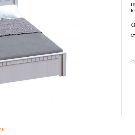
П
К
С
0)