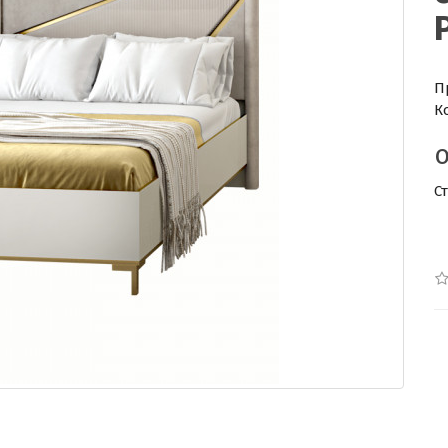
П
К
С