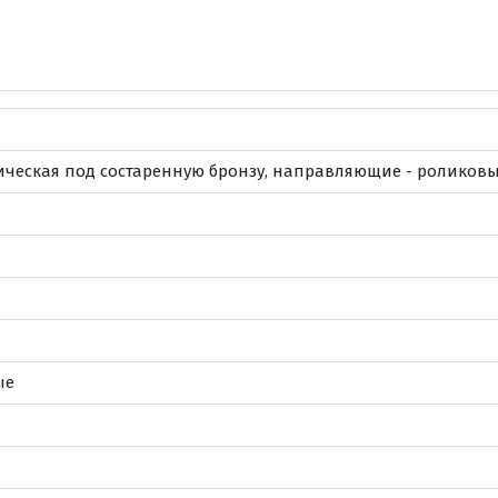
ическая под состаренную бронзу, направляющие - роликов
ые