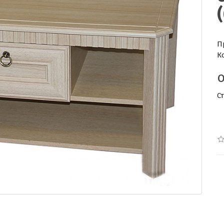
П
К
С