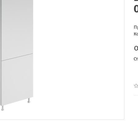
П
К
С