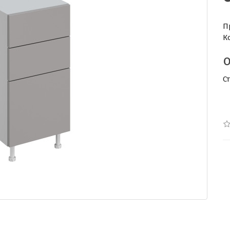
П
К
С