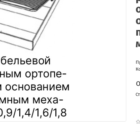
П
К
С