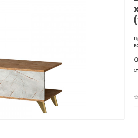
П
К
С