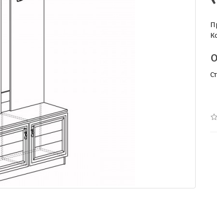
П
К
С