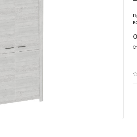
П
К
С