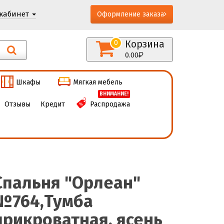
кабинет
Оформление заказа
Корзина
0
0.00
Шкафы
Мягкая мебель
ВНИМАНИЕ!
Отзывы
Кредит
Распродажа
Спальня "Орлеан"
№764,Тумба
прикроватная, ясень