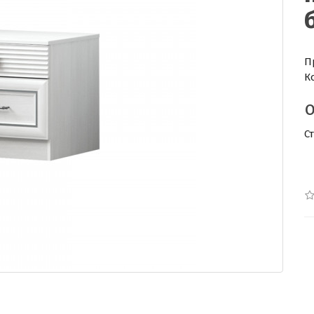
П
К
С