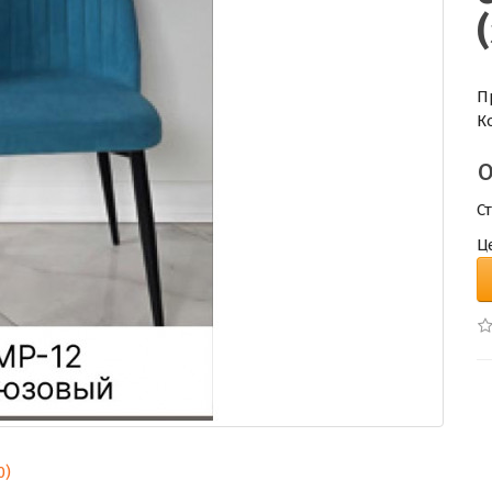
П
К
С
Ц
0)