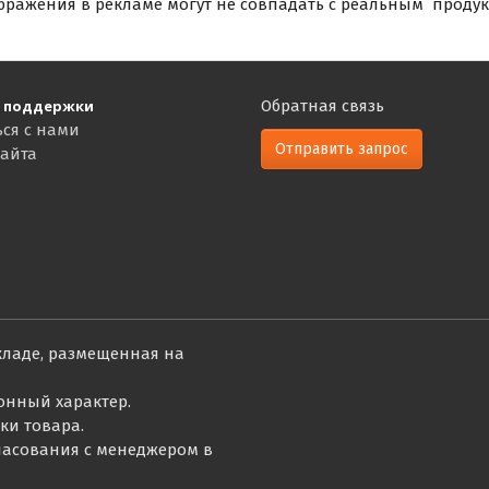
бражения в рекламе могут не совпадать с реальным продук
 поддержки
Обратная связь
ься с нами
Отправить запрос
сайта
кладе, размещенная на
онный характер.
ки товара.
гласования с менеджером в