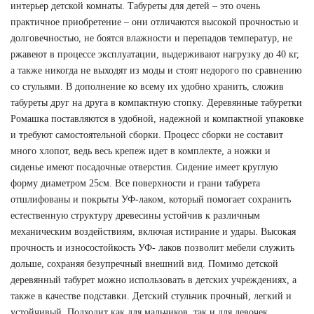
интерьер детской комнаты. Табуреты для детей – это очень 
практичное приобретение – они отличаются высокой прочностью и 
долговечностью, не боятся влажности и перепадов температур, не 
ржавеют в процессе эксплуатации, выдерживают нагрузку до 40 кг, 
а также никогда не выходят из моды и стоят недорого по сравнению 
со стульями. В дополнение ко всему их удобно хранить, сложив 
табуреты друг на друга в компактную стопку. Деревянные табуретки 
Ромашка поставляются в удобной, надежной и компактной упаковке 
и требуют самостоятельной сборки. Процесс сборки не составит 
много хлопот, ведь весь крепеж идет в комплекте, а ножки и 
сиденье имеют посадочные отверстия. Сидение имеет круглую 
форму диаметром 25см. Все поверхности и грани табурета 
отшлифованы и покрыты УФ-лаком, который помогает сохранить 
естественную структуру древесины устойчив к различным 
механическим воздействиям, включая истирание и удары. Высокая 
прочность и износостойкость УФ- лаков позволит мебели служить 
дольше, сохраняя безупречный внешний вид. Помимо детской 
деревянный табурет можно использовать в детских учреждениях, а 
также в качестве подставки. Детский стульчик прочный, легкий и 
устойчивый. Подходит как для мальчиков, так и для девочек 