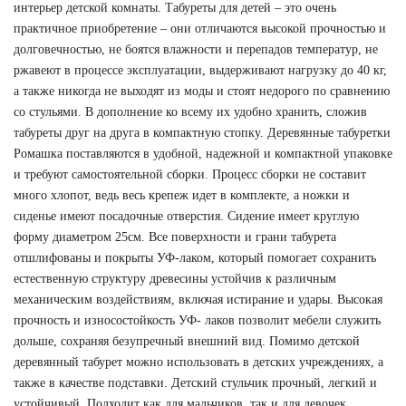
интерьер детской комнаты. Табуреты для детей – это очень 
практичное приобретение – они отличаются высокой прочностью и 
долговечностью, не боятся влажности и перепадов температур, не 
ржавеют в процессе эксплуатации, выдерживают нагрузку до 40 кг, 
а также никогда не выходят из моды и стоят недорого по сравнению 
со стульями. В дополнение ко всему их удобно хранить, сложив 
табуреты друг на друга в компактную стопку. Деревянные табуретки 
Ромашка поставляются в удобной, надежной и компактной упаковке 
и требуют самостоятельной сборки. Процесс сборки не составит 
много хлопот, ведь весь крепеж идет в комплекте, а ножки и 
сиденье имеют посадочные отверстия. Сидение имеет круглую 
форму диаметром 25см. Все поверхности и грани табурета 
отшлифованы и покрыты УФ-лаком, который помогает сохранить 
естественную структуру древесины устойчив к различным 
механическим воздействиям, включая истирание и удары. Высокая 
прочность и износостойкость УФ- лаков позволит мебели служить 
дольше, сохраняя безупречный внешний вид. Помимо детской 
деревянный табурет можно использовать в детских учреждениях, а 
также в качестве подставки. Детский стульчик прочный, легкий и 
устойчивый. Подходит как для мальчиков, так и для девочек 