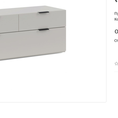
П
К
С