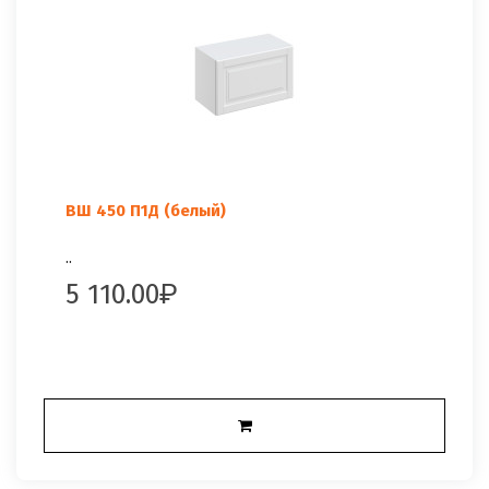
ВШ 450 П1Д (белый)
..
5 110.00