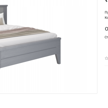
П
К
С