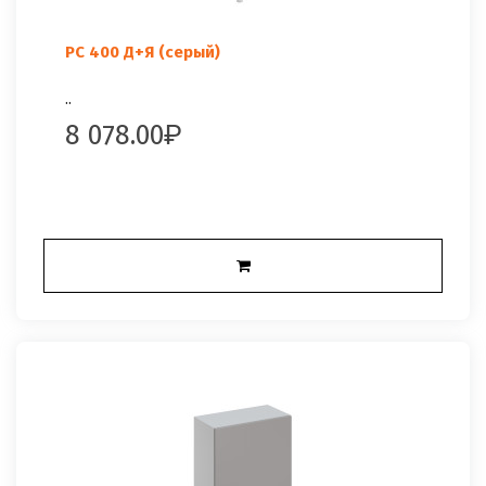
РС 400 Д+Я (серый)
..
8 078.00