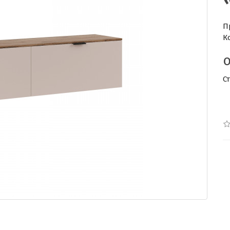
П
К
С