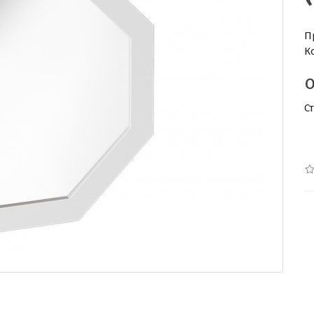
П
К
С